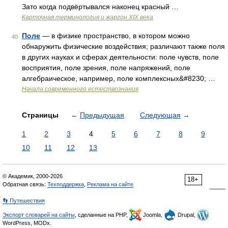
Зато когда подвёртывался наконец красный …
Карточная терминология и жаргон XIX века
Поле
— в физике пространство, в котором можно
40
обнаружить физические воздействия; различают также поля
в других науках и сферах деятельности: поле чувств, поле
восприятия, поле зрения, поле напряжений, поле
алгебраическое, например, поле комплексных&#8230; …
Начала современного естествознания
Страницы
←
Предыдущая
Следующая
→
1
2
3
4
5
6
7
8
9
10
11
12
13
© Академик, 2000-2026
18+
Обратная связь:
Техподдержка
,
Реклама на сайте
👣 Путешествия
Экспорт словарей на сайты
, сделанные на PHP,
Joomla,
Drupal,
WordPress, MODx.