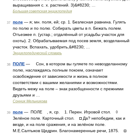
выращивания с. х. растений. 3)&#8230; …
Большая советская энциклопедия
поле
— я; мн. поля, ей; ср. 1. Безлесная равнина. Гулять
37
по полю и по полю. Собирать цветы в п. Бежать полем.
Отъезжее п. (устар.; отдалённый от усадьбы участок для
охоты). 2. Обрабатываемая под посев земля, возделанный
участок. Вспахать, удобрить,&#8230; …
Энциклопедический словарь
ПОЛЕ
— Сон, в котором вы гуляете по невозделанному
38
полю, наслаждаясь полным покоем, означает
освобождение от зависимости и жизнь в полном
соответствии с вашими желаниями и возможностями.
Видеть межу на поле – знак разобщенности с прежними
друзьями и …
Сонник Мельникова
поле
— ПОЛЕ , я, ср. 1. Перен. Игровой стол. ◊
39
Зелёное поле. Карточный стол. ◘ Да? непобедим, как и
везде, и на поле сражения, и на зелёном поле.
М.Е.Салтыков Щедрин. Благонамеренные речи, 1875. ◘