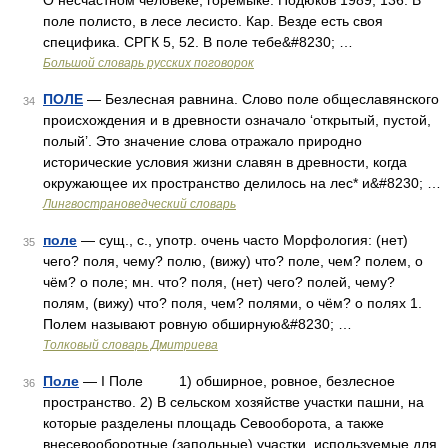
О несчастном человеке, горемыке. Подюков 1989, 136. В
поле полисто, в лесе лесисто. Кар. Везде есть своя
специфика. СРГК 5, 52. В поле тебе&#8230; …
Большой словарь русских поговорок
ПОЛЕ
— Безлесная равнина. Слово поле общеславянского
34
происхождения и в древности означало ‘открытый, пустой,
полый’. Это значение слова отражало природно
исторические условия жизни славян в древности, когда
окружающее их пространство делилось на лес* и&#8230; …
Лингвострановедческий словарь
поле
— сущ., с., употр. очень часто Морфология: (нет)
35
чего? поля, чему? полю, (вижу) что? поле, чем? полем, о
чём? о поле; мн. что? поля, (нет) чего? полей, чему?
полям, (вижу) что? поля, чем? полями, о чём? о полях 1.
Полем называют ровную обширную&#8230; …
Толковый словарь Дмитриева
Поле
— I Поле 1) обширное, ровное, безлесное
36
пространство. 2) В сельском хозяйстве участки пашни, на
которые разделены площадь Севооборота, а также
внесевооборотные (запольные) участки, используемые для